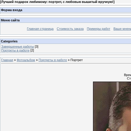
[
Лучший подарок любимому: портрет, с любовью вышитый вручную!
]
Форма входа
Меню сайта
Главная страница
Стоимость заказа
Примеры работ
Ваше мнен
Categories
Завершенные работы
[3]
Портреты в работе
[2]
Главная
»
Фотоальбом
»
Портреты в работе
» Портрет
Врем
Ст