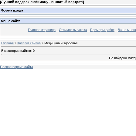
[
Лучший подарок любимому - вышитый портрет!
]
Форма входа
Меню сайта
Главная страница
Стоимость заказа
Примеры работ
Ваше мнен
Главная
»
Каталог сайтов
» Медицина и здоровье
В категории сайтов
:
0
Не найдено мате
Полная версия сайта